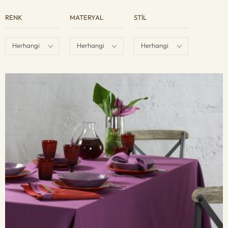
RENK
MATERYAL
STIL
Herhangi
Herhangi
Herhangi
Renk
Materyal
Stil