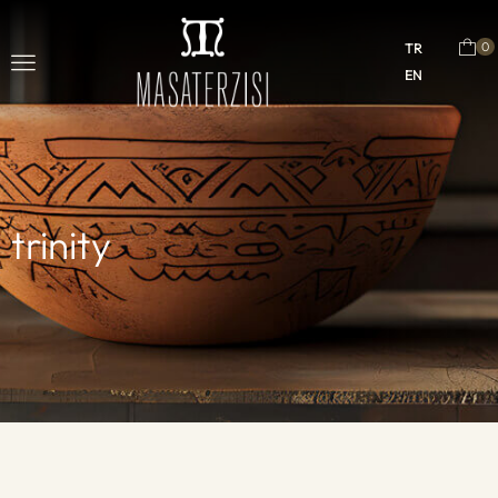
0
TR
EN
trinity