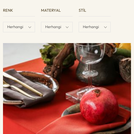
RENK
MATERYAL
STIL
Herhangi
Herhangi
Herhangi
Renk
Materyal
Stil