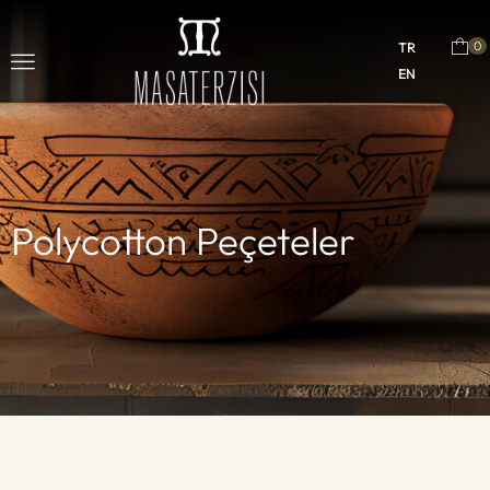
0
TR
EN
Polycotton Peçeteler