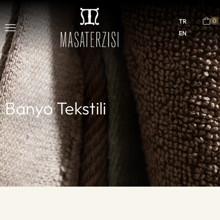
0
TR
EN
Banyo Tekstili