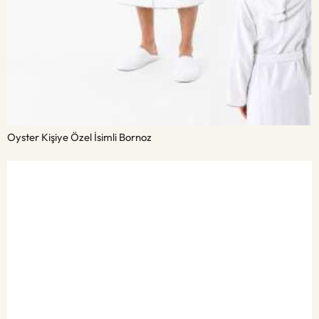
Oyster Kişiye Özel İsimli Bornoz