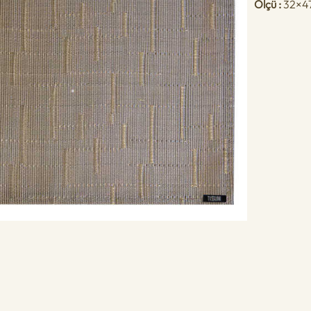
Ölçü :
32×4