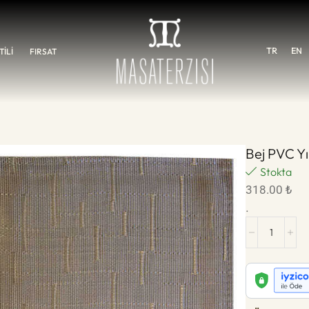
TR
EN
İLİ
FIRSAT
Bej PVC Yı
Stokta
318.00
₺
.