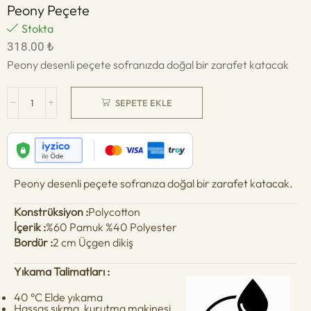
Peony Peçete
Stokta
318.00
₺
Peony desenli peçete sofranızda doğal bir zarafet katacak
SEPETE EKLE
Peony desenli peçete sofranıza doğal bir zarafet katacak.
Konstrüksiyon :
Polycotton
İçerik :
%60 Pamuk %40 Polyester
Bordür :
2 cm Üçgen dikiş
Yıkama Talimatları :
40 °C Elde yıkama
Hassas sıkma, kurutma makinesi