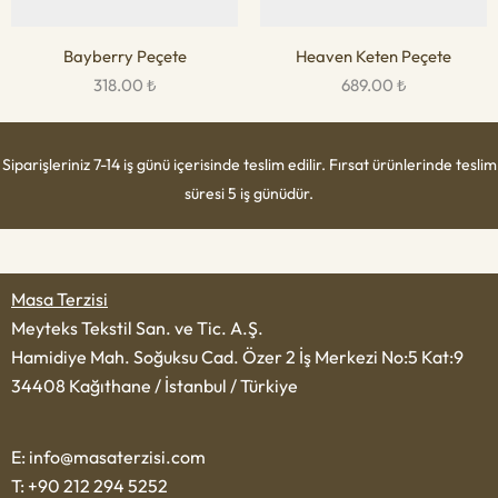
Bayberry Peçete
Heaven Keten Peçete
318.00
₺
689.00
₺
Siparişleriniz 7-14 iş günü içerisinde teslim edilir. Fırsat ürünlerinde teslim
süresi 5 iş günüdür.
Masa Terzisi
Meyteks Tekstil San. ve Tic. A.Ş.
Hamidiye Mah. Soğuksu Cad. Özer 2 İş Merkezi No:5 Kat:9
34408 Kağıthane / İstanbul / Türkiye
E: info@masaterzisi.com
T: +90 212 294 5252