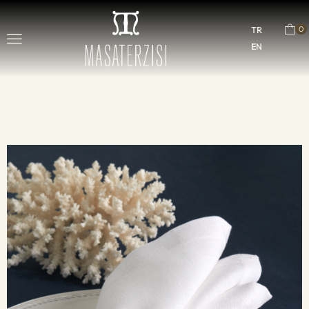
0
TR
EN