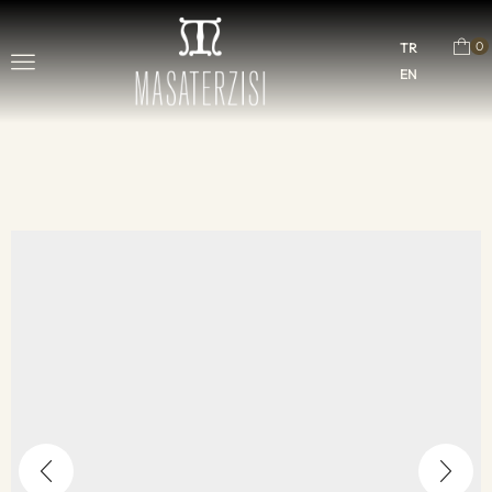
0
TR
EN