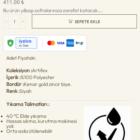
411.00
₺
Bu ürün yılbaşı sofralarınıza zarafet katacak….
SEPETE EKLE
Adet Fiyatıdır.
Koleksiyon :
Artifex
İçerik :
%100 Polyester
Bordür :
Kenar gold zincir biye.
Renk :
Siyah
Yıkama Talimatları :
40 °C Elde yıkama
Hassas sıkma, kurutma makinesi
yok
Orta ısıda ütülenebilir