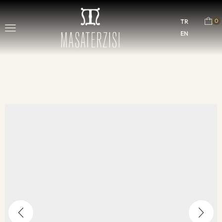
0
TR
EN