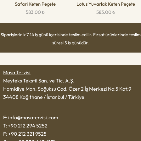
Safari Keten Peçete
Lotus Yuvarlak Keten Peçete
583.00
₺
583.00
₺
Siparişleriniz 7-14 iş günü içerisinde teslim edilir. Fırsat ürünlerinde teslim
süresi 5 iş günüdür.
Masa Terzisi
Meyteks Tekstil San. ve Tic. A.Ş.
Hamidiye Mah. Soğuksu Cad. Özer 2 İş Merkezi No:5 Kat:9
34408 Kağıthane / İstanbul / Türkiye
E: info@masaterzisi.com
T: +90 212 294 5252
F: +90 212 321 9525