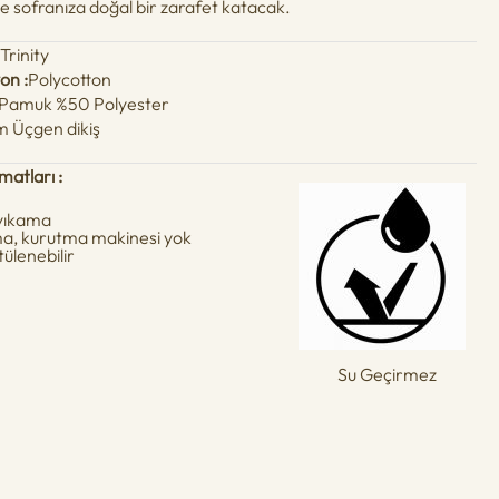
e sofranıza doğal bir zarafet katacak.
:
Trinity
on :
Polycotton
Pamuk %50 Polyester
m Üçgen dikiş
matları :
 yıkama
ma, kurutma makinesi yok
tülenebilir
Su Geçirmez