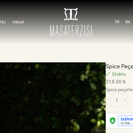
TR
EN
İLİ
FIRSAT
Spice Peç
Stokta
318.00
₺
Spice peçete