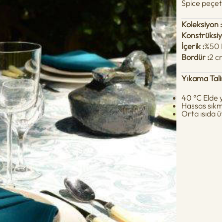
Spice peçet
Koleksiyon 
Konstrüksiy
İçerik :
%50 
Bordür :
2 c
Yıkama Tali
40 °C Elde
Hassas sık
Orta ısıda ü