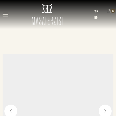
0
TR
EN