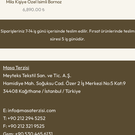
Mila Kişiye Özel İsimli Bornoz
6,890.00
₺
Siparişleriniz 7-14 iş günü içerisinde teslim edilir. Fırsat ürünlerinde teslim
süresi 5 iş günüdür.
Masa Terzisi
Meyteks Tekstil San. ve Tic. A.Ş.
Hamidiye Mah. Soğuksu Cad. Özer 2 İş Merkezi No:5 Kat:9
34408 Kağıthane / İstanbul / Türkiye
E: info@masaterzisi.com
T: +90 212 294 5252
F: +90 212 321 9525
Gsm: +90 530 465 6131