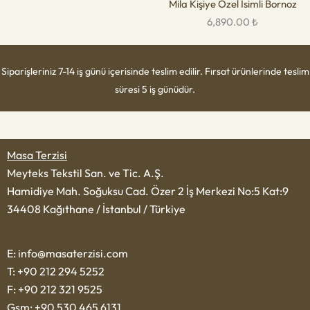
Mila Kişiye Özel İsimli Bornoz
6,890.00
₺
Siparişleriniz 7-14 iş günü içerisinde teslim edilir. Fırsat ürünlerinde teslim
süresi 5 iş günüdür.
Masa Terzisi
Meyteks Tekstil San. ve Tic. A.Ş.
Hamidiye Mah. Soğuksu Cad. Özer 2 İş Merkezi No:5 Kat:9
34408 Kağıthane / İstanbul / Türkiye
E: info@masaterzisi.com
T: +90 212 294 5252
F: +90 212 321 9525
Gsm: +90 530 465 6131