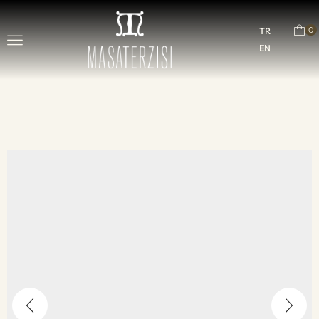
0
TR
EN